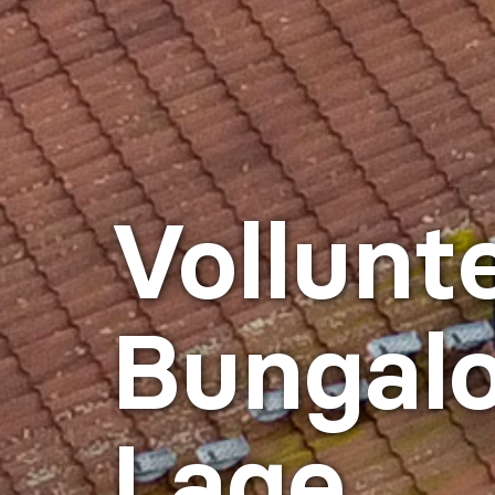
Vollunte
Bungalo
Lage