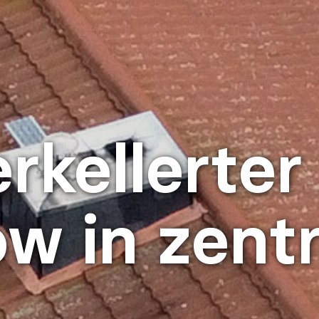
rkellerter
w in zentr