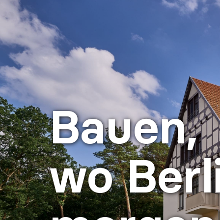
Bauen,
wo Berl