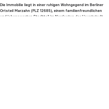
Die Immobilie liegt in einer ruhigen Wohngegend im Berliner
Ortsteil Marzahn (PLZ 12685), einem familienfreundlichen
und lebenswerten Stadtteil im Nordosten der Hauptstadt.
Trotz der ruhigen Umgebung profitieren Sie von einer sehr
guten Anbindung an den öffentlichen Nahverkehr: S‑Bahn,
Straßenbahn und Buslinien gewährleisten eine schnelle
Verbindung ins Berliner Zentrum und in angrenzende
Stadtteile. Auch mit dem Auto ist die Lage verkehrsgünstig
und bequem erreichbar.In der Nähe befinden sich alle
wichtigen Einrichtungen des täglichen Bedarfs, darunter
Einkaufsmöglichkeiten, Schulen, Kindergärten und Ärzte. Für
Freizeit und Erholung stehen zahlreiche Grünflächen, Parks
und Naherholungsgebiete zur Verfügung, die zum Spazieren,
Joggen oder für Aktivitäten mit der Familie einladen.Marzahn
verbindet städtisches Leben mit einer grünen, ruhigen
Wohnatmosphäre und bietet so eine ideale Mischung aus
Alltag, Erholung und Gemeinschaft. Die Lage überzeugt
durch Ruhe, gute Erreichbarkeit und ein umfassendes